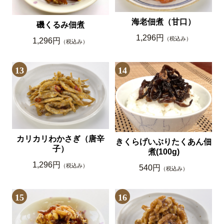
海老佃煮（甘口）
磯くるみ佃煮
1,296円
（税込み）
1,296円
（税込み）
13
14
カリカリわかさぎ（唐辛
きくらげいぶりたくあん佃
子）
煮(100g)
1,296円
（税込み）
540円
（税込み）
15
16