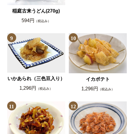
稲庭古来うどん(270g)
594円
（税込み）
9
10
いかあられ（三色豆入り）
イカポテト
1,296円
1,296円
（税込み）
（税込み）
11
12