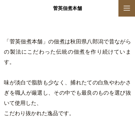
菅英佃煮本舗
「菅英佃煮本舗」の佃煮は
秋田県八郎潟で昔ながら
の製法にこだわった
伝統の佃煮を作り続けていま
す。
味が淡白で脂肪も少なく、
捕れたての白魚やわかさ
ぎを職人が厳選し、
その中でも最良のものを選び抜
いて使用した、
こだわり抜かれた逸品です。