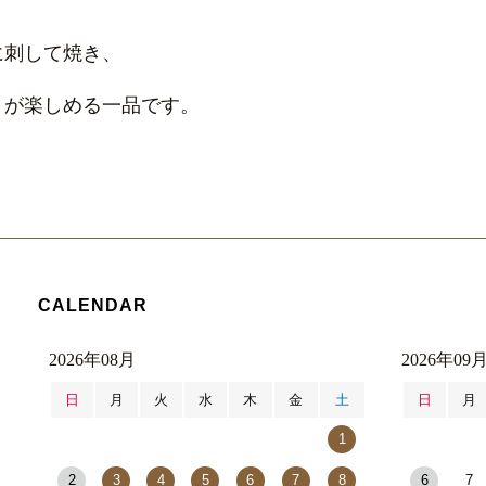
に刺して焼き、
りが楽しめる一品です。
CALENDAR
2026年08月
2026年09
日
月
火
水
木
金
土
日
月
1
2
3
4
5
6
7
8
6
7