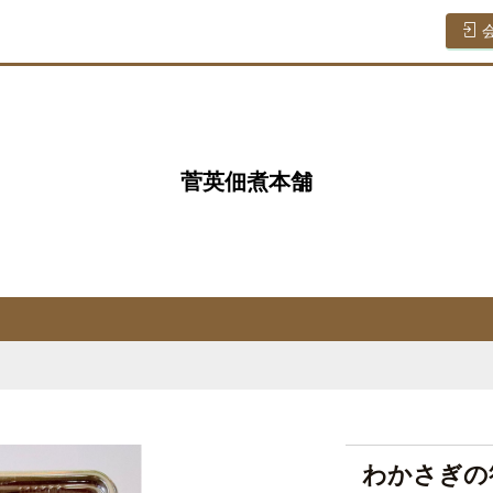
菅英佃煮本舗
わかさぎの